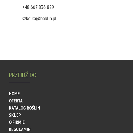
+48 667 836 829
szkolka@bablin.pl
PRZEJDŹ DO
HOME
OFERTA
KATALOG ROŚLIN
SKLEP
O FIRMIE
REGULAMIN