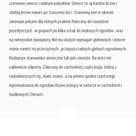
czerwone owoce z ładnym połyskiem. Owoce te są bardzo liczne i
zdobią krzew nawet po zrzuceniu liści . Stanowią one w okresie
zimowym pokarm dla różnych ptaków. Polecany do nasadzeń
pojedynczych , w grupach po kilka sztuk do większych ogrodów , oraz
na niewysokie żywopłoty. Nie ma dużych wymagań glebowych i dobrze
rośnie nawet na przeciętnych , przepuszczalnych glebach ogrodowych.
Najlepsze stanowisko słoneczne lub pół-cieniste. Na mróz nie
całkowicie odporny. Zalecany do zachodniej części kraju. Jedna z
najładniejszych irg , mało znana , a na pewno godna częstszego
wprowadzania do ogrodów. Krzew rosnący w naturze w zachodnich i
środkowych Chinach.