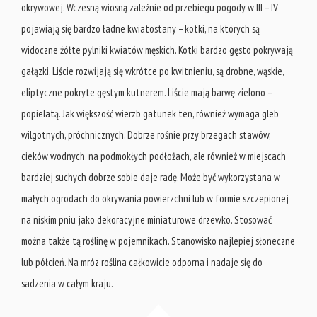
okrywowej. Wczesną wiosną zależnie od przebiegu pogody w III – IV
pojawiają się bardzo ładne kwiatostany – kotki, na których są
widoczne żółte pylniki kwiatów męskich. Kotki bardzo gęsto pokrywają
gałązki. Liście rozwijają się wkrótce po kwitnieniu, są drobne, wąskie,
eliptyczne pokryte gęstym kutnerem. Liście mają barwę zielono –
popielatą. Jak większość wierzb gatunek ten, również wymaga gleb
wilgotnych, próchnicznych. Dobrze rośnie przy brzegach stawów,
cieków wodnych, na podmokłych podłożach, ale również w miejscach
bardziej suchych dobrze sobie daje radę. Może być wykorzystana w
małych ogrodach do okrywania powierzchni lub w formie szczepionej
na niskim pniu jako dekoracyjne miniaturowe drzewko. Stosować
można także tą roślinę w pojemnikach. Stanowisko najlepiej słoneczne
lub półcień. Na mróz roślina całkowicie odporna i nadaje się do
sadzenia w całym kraju.