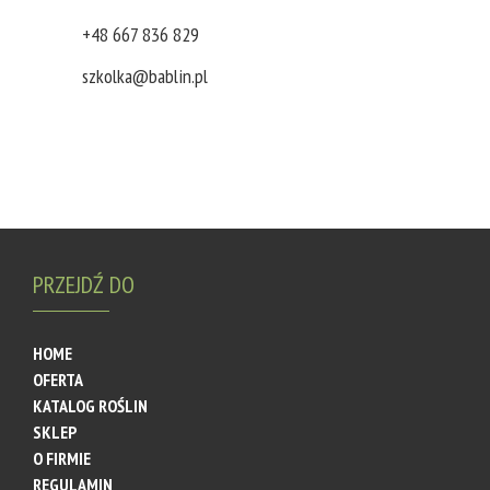
+48 667 836 829
szkolka@bablin.pl
PRZEJDŹ DO
HOME
OFERTA
KATALOG ROŚLIN
SKLEP
O FIRMIE
REGULAMIN