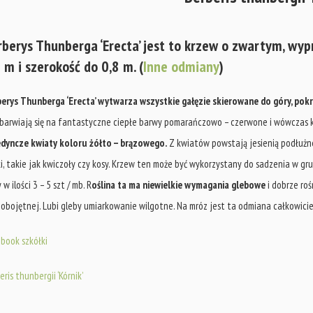
rberys Thunberga ‘Erecta’ jest to krzew o zwartym, wy
 m i szerokość do 0,8 m. (
Inne odmiany
)
erys Thunberga ‘Erecta’ wytwarza wszystkie gałęzie skierowane do góry, pokry
barwiają się na fantastyczne ciepłe barwy pomarańczowo – czerwone i wówczas k
dyncze kwiaty koloru żółto – brązowego.
Z kwiatów powstają jesienią podłużn
i, takie jak kwiczoły czy kosy. Krzew ten może być wykorzystany do sadzenia w gru
 w ilości 3 – 5 szt / mb. R
oślina ta ma niewielkie wymagania glebowe
i dobrze ro
i obojętnej. Lubi gleby umiarkowanie wilgotne. Na mróz jest ta odmiana całkowicie
book szkółki
eris thunbergii ‘Kórnik’