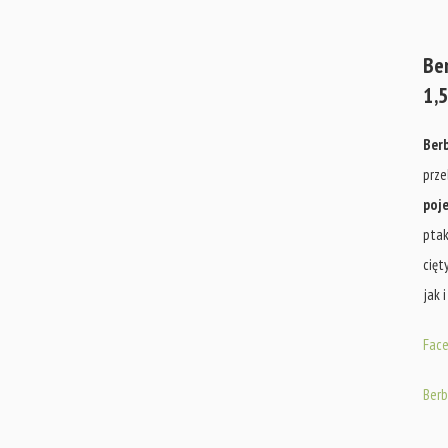
Be
1,5
Berb
prze
poje
ptak
cięty
jak 
Face
Berb