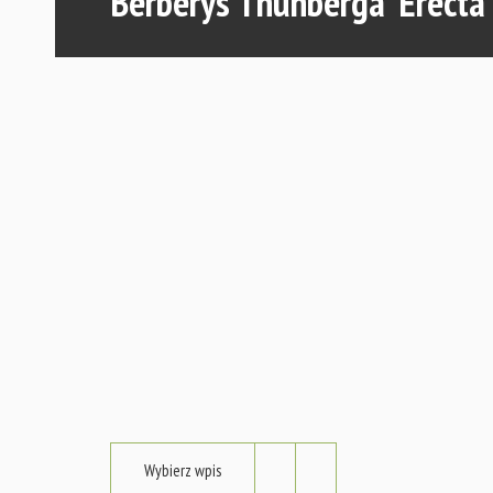
Berberys Thunberga 'Erecta' 
Wybierz wpis