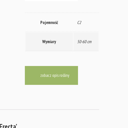
Pojemność
C2
Wymiary
50-60 cm
zobacz opis rośliny
Erecta’