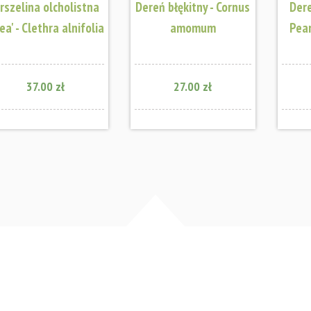
rszelina olcholistna
Dereń błękitny - Cornus
Dere
lea' - Clethra alnifolia
amomum
Pear
37.00 zł
27.00 zł