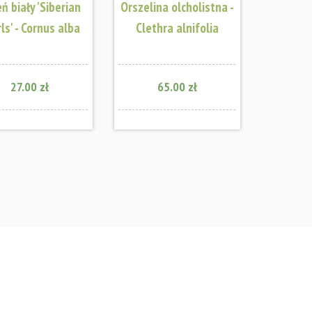
ń biały 'Siberian
Orszelina olcholistna -
ls' - Cornus alba
Clethra alnifolia
27.00 zł
65.00 zł