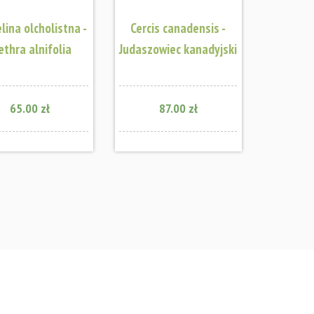
lina olcholistna -
Cercis canadensis -
ethra alnifolia
Judaszowiec kanadyjski
65.00 zł
87.00 zł