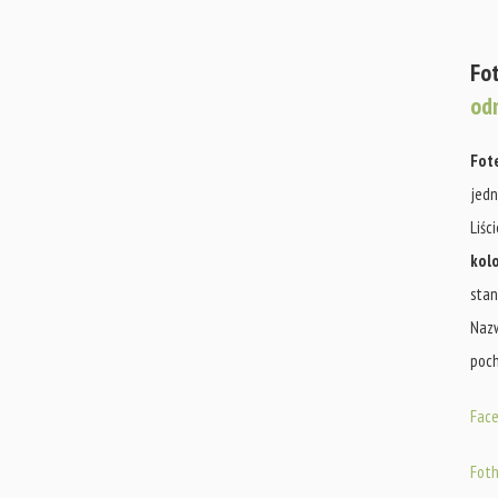
Fo
od
Fote
jedn
Liśc
kolo
stan
Nazw
poch
Face
Foth