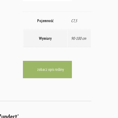
Pojemność
C7,5
Wymiary
90-100 cm
zobacz opis rośliny
Zundert’