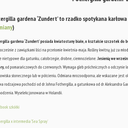
tergilla gardena ‘Zundert’ to rzadko spotykana karłowa
miany
)
rgilla gardena ‘Zundert’ posiada kwiatostany białe, o kształcie szczotek do b
ocześnie z zawiązkami liści na przełomie kwietnia-maja. Rośliny kwitną już za młod
ie nietypowe dla gatunku, całobrzegie, drobne, ciemnozielone.
Jesienią we wrześn
ry,
od pomarańczowych do czerwonych. Wymaga gleb próchnicznych o odczynie lek
owiska słonecznego lub w półcieniu. Odmiana mrozoodporna, ale wskazane jest okry
a rodzajowa pochodzi od dr Johna Fothergilla, a gatunkowa od dr Aleksandra Ga
odzenia. Wyselekcjonowana w Holandii.
book szkółki
ergilla x intermedia ‘Sea Spray’