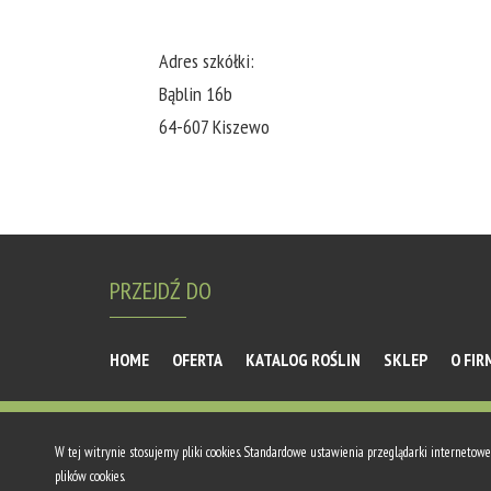
Adres szkółki:
Bąblin 16b
64-607 Kiszewo
PRZEJDŹ DO
HOME
OFERTA
KATALOG ROŚLIN
SKLEP
O FIR
© Andrzej Kujawa 2019
W tej witrynie stosujemy pliki cookies. Standardowe ustawienia przeglądarki internet
plików cookies.