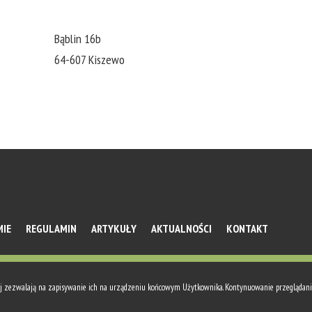
Bąblin 16b
64-607 Kiszewo
MIE
REGULAMIN
ARTYKUŁY
AKTUALNOŚCI
KONTAKT
owej zezwalają na zapisywanie ich na urządzeniu końcowym Użytkownika. Kontynuowanie przeglądan