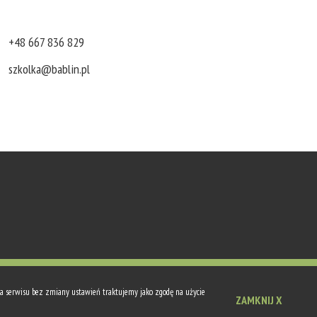
+48 667 836 829
szkolka@bablin.pl
Wykonanie ICVision.pl
ia serwisu bez zmiany ustawień traktujemy jako zgodę na użycie
ZAMKNIJ
X