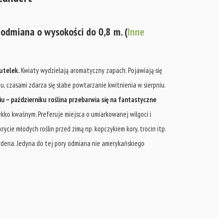
 odmiana o wysokości do 0,8 m. (
Inne
utelek.
Kwiaty wydzielają aromatyczny zapach. Pojawiają się
u, czasami zdarza się słabe powtarzanie kwitnienia w sierpniu.
iu – październiku roślina przebarwia się na fantastyczne
ko kwaśnym. Preferuje miejsca o umiarkowanej wilgoci i
cie młodych roślin przed zimą np. kopczykiem kory, trocin itp.
rdena. Jedyna do tej pory odmiana nie amerykańskiego