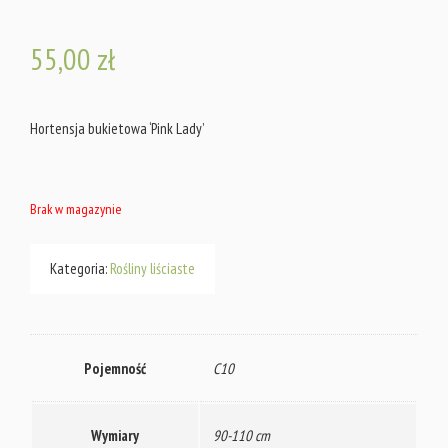
55,00
zł
Hortensja bukietowa ‘Pink Lady’
Brak w magazynie
Kategoria:
Rośliny liściaste
Pojemność
C10
Wymiary
90-110 cm