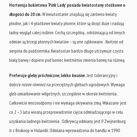
Hortensja bukietowa ‘Pink Lady’ posiada kwiatostany stożkowe o
długości do 20 cm.
W kwiatostanie znajdują się zarówno kwiaty
płodne, jak i 4-płatkowe kwiaty płonne, które są dosyć duże i nadają
ładny wygląd całej roślinie. Cechą szczególną , odróżniającą od innych
odmian są brzegi płonnych kwiatów – są one ząbkowane . Kwitnie od
sierpnia do października. Kwiatostan bardzo długo utrzymuje czysto
białą barwę i dopiero pod koniec kwitnienia zmienia barwę na różową.
Preferuje gleby próchniczne, lekko kwaśne.
Jest tolerancyjny i
dobrze rośnie również na przeciętnych glebach ogrodowych. Wymaga
gleb umiarkowanie wilgotnych, szczególnie w okresie kwitnienia.
Całkowicie mrozoodporny i nie wymaga okrywania zimą. Wskazane jest
co 2 – 3 lata wiosną przeprowadzenie cięcia odmładzającego w celu
uzyskania ładnego kwitnienia . Odkrywcą odmiany jest P. Zwijnenburg
Jr. z Boskoop w Holandii. Odmiana wprowadzona do handlu w 1990