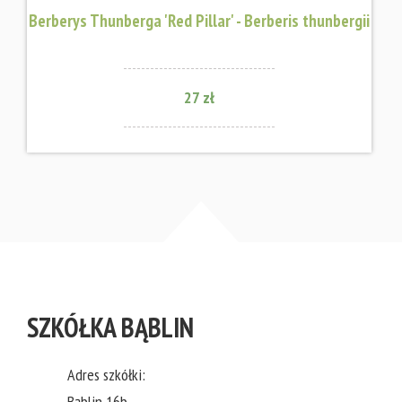
Berberys Thunberga 'Red Pillar' - Berberis thunbergii
27 zł
SZKÓŁKA BĄBLIN
Adres szkółki:
Bąblin 16b