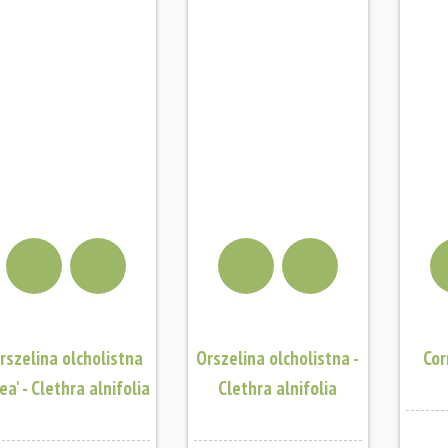
YKA
DODAJ DO KOSZYKA
rszelina olcholistna
Orszelina olcholistna -
Cor
lea' - Clethra alnifolia
Clethra alnifolia