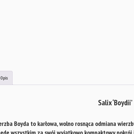
Opis
Salix ‘Boydii’
erzba Boyda to karłowa, wolno rosnąca odmiana wierzby,
zede wszystkim za swój wyjątkowo kompaktowy pokrój i a