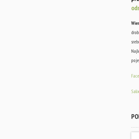
od
Wie
drob
sreb
Najl
poje
Face
Salix
PO