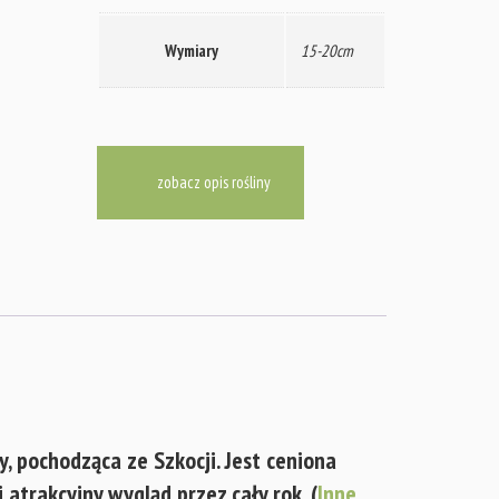
Wymiary
15-20cm
zobacz opis rośliny
 pochodząca ze Szkocji. Jest ceniona
trakcyjny wygląd przez cały rok. (
Inne