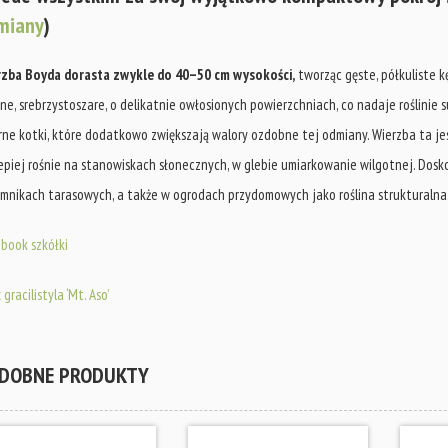
miany
)
rzba Boyda dorasta zwykle do 40–50 cm wysokości,
tworząc gęste, półkuliste k
ne, srebrzystoszare, o delikatnie owłosionych powierzchniach, co nadaje roślinie
rne kotki, które dodatkowo zwiększają walory ozdobne tej odmiany. Wierzba ta j
epiej rośnie na stanowiskach słonecznych, w glebie umiarkowanie wilgotnej. Dosk
mnikach tarasowych, a także w ogrodach przydomowych jako roślina strukturalna
book szkółki
 gracilistyla ‘Mt. Aso’
DOBNE PRODUKTY